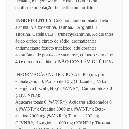
fechado, e ingerir 40 ml a cada duas horas ou
conforme orientação do médico ou nutricionista.
INGREDIENTES:
Creatina monohidratada, Beta-
alanina, Maltodextrina, Taurina, LArginina, L-
Tirosina, Cafeína/1,3,7-trimethylxanthine, Acidulantes
ácido cítrico e citrato de sódio, aromatizantes,
antiumectante fosfato tricálcico, edulcorantes
acesulfame de potássio e sucralose, corantes vermelho
40 e dióxido de titânio.
NÃO CONTÉM GLÚTEN.
INFORMAÇÃO NUTRICIONAL: Porções por
embalagem: 30; Porção de 10 g (1 dosador); Valor
energético 8 kcal (34 kj) (%VNR*); Carboidratos 2,0
g (1% VNR);
Açúcares totais 0 (%VNR*); Açúcares adicionados 0
g (%VNR*); Creatina 3000 mg (%VNR*); Beta-
alanina 2000 mg (%VNR*); Taurina 1200 mg
(%VNR*); L-arginina 1000 mg (%VNR*); Tirosina