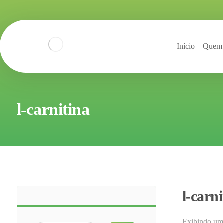
Início
Quem
l-carnitina
l-carni
Exibindo um 