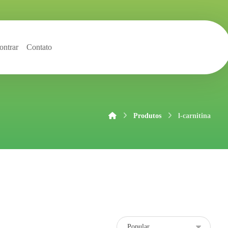
ntrar
Contato
Produtos
l-carnitina