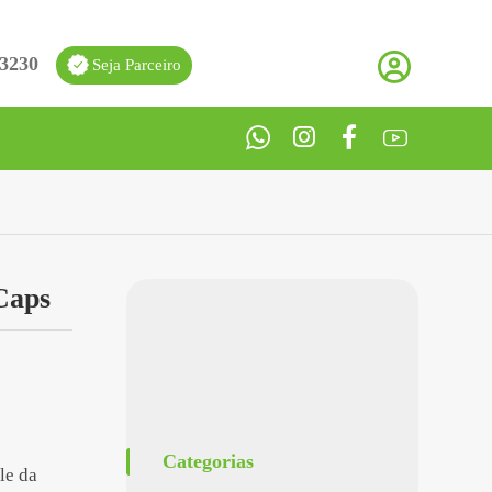
-3230
Seja Parceiro
Caps
Categorias
le da